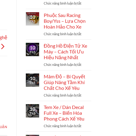
Chức năng bình luận bị tắt
ở
Có
Kiện
Cách
Khi
Chuẩn
Chọn
Độ
Phuộc Sau Racing
Xác
10
Đồ
Xe
Boy/Yss – Lựa Chọn
Th5
Chơi
Cho
Hoàn Hảo Cho Xe
Xe
Các
Chức năng bình luận bị tắt
ở
Máy
Tín
ghệ
Phuộc
Phù
Đồ
Sau
Hợp
Đồng Hồ Điện Tử Xe
Off-
10
Racing
Cho
Road
Máy – Cách Tối Ưu
Th5
Boy/Yss
Người
Hiệu Năng Nhất
–
Mới
Chức năng bình luận bị tắt
ở
Lựa
Độ
Đồng
Chọn
Xe
Hồ
Hoàn
Mâm Độ – Bí Quyết
10
Điện
Hảo
Giúp Nâng Tầm Khí
Th5
Tử
Cho
Chất Cho Xế Yêu
Xe
Xe
Chức năng bình luận bị tắt
ở
Máy
Mâm
–
Độ
Cách
Tem Xe / Dán Decal
10
–
Tối
Full Xe – Biến Hóa
Th5
Bí
Ưu
Phong Cách Xế Yêu
Quyết
Hiệu
Chức năng bình luận bị tắt
ở
Giúp
Năng
LUẬN
Tem
Nâng
Nhất