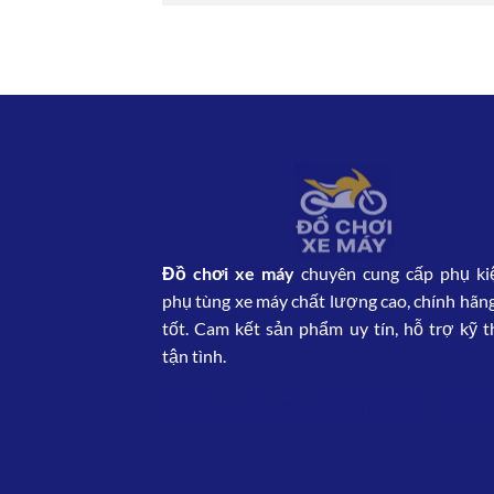
Đồ chơi xe máy
chuyên cung cấp phụ ki
phụ tùng xe máy chất lượng cao, chính hãng
tốt. Cam kết sản phẩm uy tín, hỗ trợ kỹ t
tận tình.
Nhà cái uy tín:
18WIN
,
SKY88
,
V9BET
,
VN8