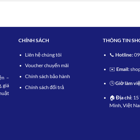
CHÍNH SÁCH
THÔNG TIN SH
L
iên hệ chúng tôi
📞
Hotline:
09
Voucher chuyến mãi
✉️
Email:
sho
Chính sách bảo hành
ện –
🕒
Giờ làm việ
, giá
Chính sách đổi trả
huật
🏠
Địa chỉ:
15 
Minh, Việt N
8