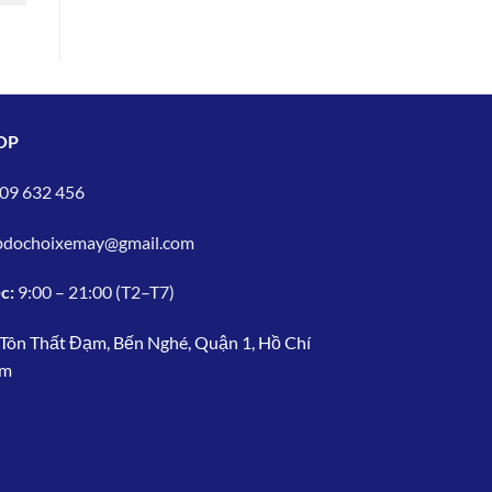
Nghiệm
OP
09 632 456
pdochoixemay@gmail.com
c:
9:00 – 21:00 (T2–T7)
Tôn Thất Đạm, Bến Nghé, Quận 1, Hồ Chí
am