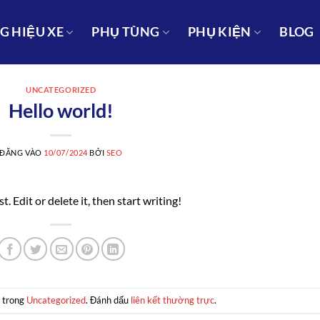
 HIỆU XE
PHỤ TÙNG
PHỤ KIỆN
BLOG
UNCATEGORIZED
Hello world!
ĐĂNG VÀO
10/07/2024
BỞI
SEO
 Edit or delete it, then start writing!
g trong
Uncategorized
. Đánh dấu
liên kết thường trực
.