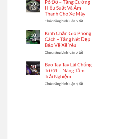
Xe
Tầm
Pô Độ – Tăng Cường
10
/
Khí
Hiệu Suất Và Âm
Th5
Dán
Chất
Thanh Cho Xe Máy
Decal
Cho
Chức năng bình luận bị tắt
ở
Full
Xế
Pô
Xe
Yêu
Độ
–
Kính Chắn Gió Phong
10
–
Biến
Cách – Tăng Nét Đẹp
Th5
Tăng
Hóa
Bảo Vệ Xế Yêu
Cường
Phong
Chức năng bình luận bị tắt
ở
Hiệu
Cách
Kính
Suất
Xế
Chắn
Và
Bao Tay Tay Lái Chống
Yêu
10
Gió
Âm
Trượt – Nâng Tầm
Th5
Phong
Thanh
Trải Nghiệm
Cách
Cho
Chức năng bình luận bị tắt
ở
–
Xe
Bao
Tăng
Máy
Tay
Nét
Tay
Đẹp
Lái
Bảo
Chống
Vệ
Trượt
Xế
–
Yêu
Nâng
Tầm
Trải