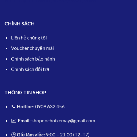
Nhà cái uy tín:
18WIN
,
SKY88
,
V9BET
,
VN88
CHÍNH SÁCH
L
iên hệ chúng tôi
Voucher chuyến mãi
Chính sách bảo hành
Chính sách đổi trả
THÔNG TIN SHOP
📞
Hotline:
0909 632 456
✉️
Email:
shopdochoixemay@gmail.com
🕒
Giờ làm việc:
9:00 – 21:00 (T2–T7)