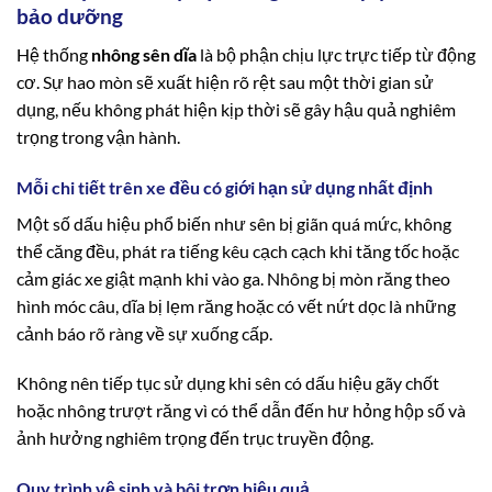
bảo dưỡng
Hệ thống
nhông sên dĩa
là bộ phận chịu lực trực tiếp từ động
cơ. Sự hao mòn sẽ xuất hiện rõ rệt sau một thời gian sử
dụng, nếu không phát hiện kịp thời sẽ gây hậu quả nghiêm
trọng trong vận hành.
Mỗi chi tiết trên xe đều có giới hạn sử dụng nhất định
Một số dấu hiệu phổ biến như sên bị giãn quá mức, không
thể căng đều, phát ra tiếng kêu cạch cạch khi tăng tốc hoặc
cảm giác xe giật mạnh khi vào ga. Nhông bị mòn răng theo
hình móc câu, dĩa bị lẹm răng hoặc có vết nứt dọc là những
cảnh báo rõ ràng về sự xuống cấp.
Không nên tiếp tục sử dụng khi sên có dấu hiệu gãy chốt
hoặc nhông trượt răng vì có thể dẫn đến hư hỏng hộp số và
ảnh hưởng nghiêm trọng đến trục truyền động.
Quy trình vệ sinh và bôi trơn hiệu quả