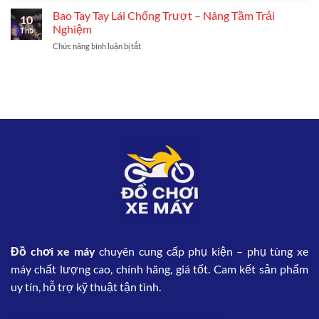
Hiệu
Phong
Chắn
Bao Tay Tay Lái Chống Trượt – Nâng Tầm Trải
Suất
Cách
10
Gió
Và
Nghiệm
Xế
Th5
Phong
Âm
Yêu
Chức năng bình luận bị tắt
ở
Cách
Thanh
Bao
–
Cho
Tay
Tăng
Xe
Tay
Nét
Máy
Lái
Đẹp
Chống
Bảo
Trượt
Vệ
–
Xế
Nâng
Yêu
Tầm
Trải
Nghiệm
Đồ chơi xe máy
chuyên cung cấp phụ kiện – phụ tùng xe
máy chất lượng cao, chính hãng, giá tốt. Cam kết sản phẩm
uy tín, hỗ trợ kỹ thuật tận tình.