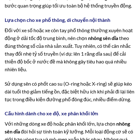
bước quan trọng giúp tối ưu toàn bộ hệ thống truyền động.
Lựa chọn cho xe phổ thông, di chuyển nội thành
Đối với xe số hoặc xe côn tay phổ thông thường xuyên hoạt
động ở dải tốc độ trung bình, nên chọn
nhông sên dĩa
theo
đúng thông số của nhà sản xuất. Tuy nhiên, có thể cân nhắc
thay đổi nhẹ tỷ số truyền (ví dụ: lên 1 răng dĩa sau) để cải
thiện độ bốc ở nước đề mà không gây tiêu hao quá nhiều
nhiên liệu.
Sử dụng sên có phốt cao su (O-ring hoặc X-ring) sẽ giúp kéo
dài tuổi thọ giảm tiếng ồn, đặc biệt hữu ích khi phải đi lại liên
tục trong điều kiện đường phố đông đúc, nhiều điểm dừng.
Cấu hình dành cho xe độ, xe phân khối lớn
Với những dòng xe độ hoặc phân khối lớn, lựa chọn
nhông
sên dĩa
đòi hỏi sự tính toán kỹ lưỡng. Mỗi loại động cơ sẽ có
giới hạn vòng tua và mô-men xoắn khác nhau. Nhông quá