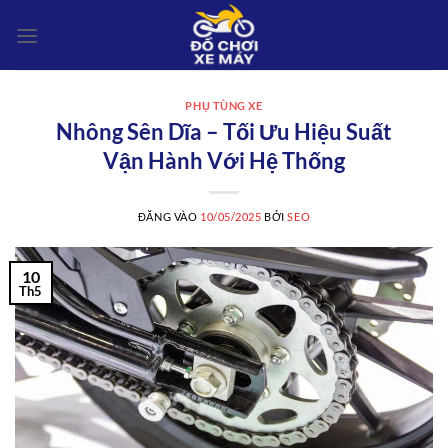
Bỏ
qua
nội
dung
PHỤ TÙNG XE
Nhông Sên Dĩa – Tối Ưu Hiệu Suất
Vận Hành Với Hệ Thống
ĐĂNG VÀO
10/05/2025
BỞI
SEO
10
Th5