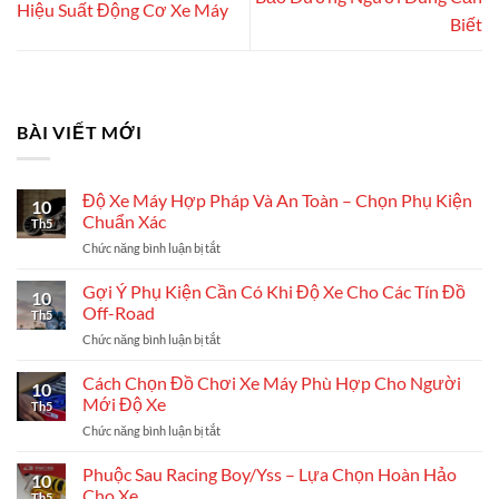
Hiệu Suất Động Cơ Xe Máy
Biết
BÀI VIẾT MỚI
Độ Xe Máy Hợp Pháp Và An Toàn – Chọn Phụ Kiện
10
Chuẩn Xác
Th5
Chức năng bình luận bị tắt
ở
Độ
Xe
Gợi Ý Phụ Kiện Cần Có Khi Độ Xe Cho Các Tín Đồ
10
Máy
Off-Road
Th5
Hợp
Chức năng bình luận bị tắt
ở
Pháp
Gợi
Và
Ý
Cách Chọn Đồ Chơi Xe Máy Phù Hợp Cho Người
An
10
Phụ
Toàn
Mới Độ Xe
Th5
Kiện
–
Chức năng bình luận bị tắt
ở
Cần
Chọn
Cách
Có
Phụ
Chọn
Phuộc Sau Racing Boy/Yss – Lựa Chọn Hoàn Hảo
Khi
Kiện
10
Đồ
Độ
Cho Xe
Chuẩn
Th5