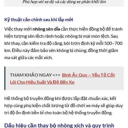
Phù hợp với xe độ và các dòng xe phân khối lớn
Kỹ thuật căn chỉnh sau khi lắp mới
Việc thay mới
nhông sên dĩa
cần thực hiện đồng bộ để tránh
hiện tượng sên lệch rãnh hoặc nhông bị mài mòn lệch. Sau
khi thay, cần kiểm tra độ căng, bôi trơn định kỳ mỗi 500–700
km. Điều này đảm bảo sên không bị chùng, đồng thời giảm
ma sát giữa các mắt xích.
THAM KHẢO NGAY =>>
Bình Ắc Quy – Yếu Tố Cốt
Lõi Cho Hiệu Suất Và Độ Bền Xe
Hệ thống bộ truyền động khi được lắp đặt chuẩn xác, kết
hợp cùng phụ kiện chất lượng từ đồ chơi xe máy sẽ giúp duy
trì độ ổn định bền bỉ cho toàn bộ hệ thống truyền động.
Dấu hiệu cần thay bộ nhông xích và quy trình