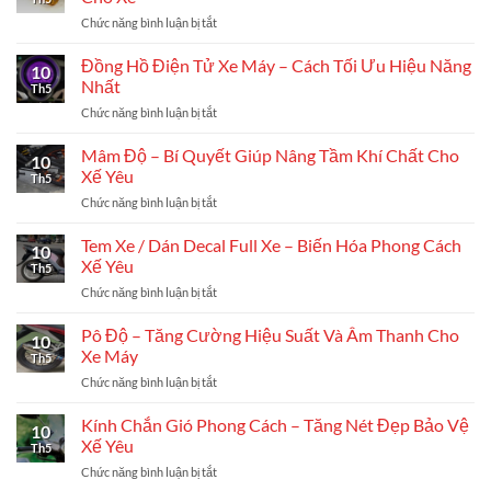
Chơi
Xe
Xác
Chức năng bình luận bị tắt
ở
Xe
Cho
Phuộc
Máy
Các
Sau
Đồng Hồ Điện Tử Xe Máy – Cách Tối Ưu Hiệu Năng
Phù
Tín
10
Racing
Hợp
Nhất
Đồ
Th5
Boy/Yss
Cho
Off-
Chức năng bình luận bị tắt
ở
–
Người
Road
Đồng
Lựa
Mới
Hồ
Mâm Độ – Bí Quyết Giúp Nâng Tầm Khí Chất Cho
Chọn
Độ
10
Điện
Hoàn
Xế Yêu
Xe
Th5
Tử
Hảo
Chức năng bình luận bị tắt
ở
Xe
Cho
Mâm
Máy
Xe
Độ
Tem Xe / Dán Decal Full Xe – Biến Hóa Phong Cách
–
10
–
Cách
Xế Yêu
Th5
Bí
Tối
Chức năng bình luận bị tắt
ở
Quyết
Ưu
Tem
Giúp
Hiệu
Xe
Pô Độ – Tăng Cường Hiệu Suất Và Âm Thanh Cho
Nâng
Năng
10
/
Tầm
Xe Máy
Nhất
Th5
Dán
Khí
Chức năng bình luận bị tắt
ở
Decal
Chất
Pô
Full
Cho
Độ
Kính Chắn Gió Phong Cách – Tăng Nét Đẹp Bảo Vệ
Xe
Xế
10
–
–
Xế Yêu
Yêu
Th5
Tăng
Biến
Chức năng bình luận bị tắt
ở
Cường
Hóa
Kính